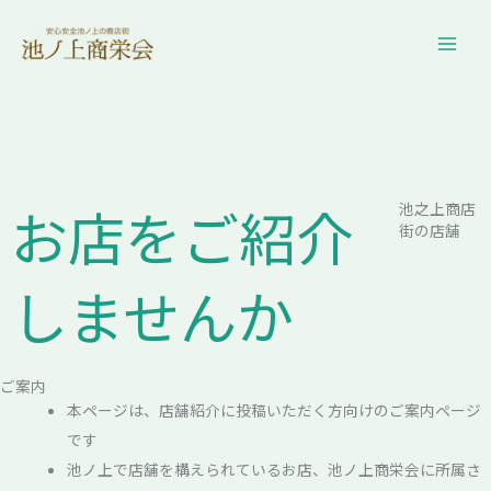
内
容
を
ス
キ
ッ
プ
お店をご紹介
池之上商店
街の店舗
しませんか
ご案内
本ページは、店舗紹介に投稿いただく方向けのご案内ページ
です
池ノ上で店舗を構えられているお店、池ノ上商栄会に所属さ